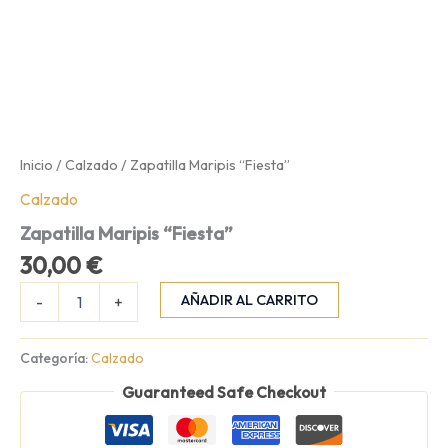
Inicio
/
Calzado
/ Zapatilla Maripis “Fiesta”
Calzado
Zapatilla Maripis “Fiesta”
30,00
€
Zapatilla
AÑADIR AL CARRITO
-
+
Maripis
“Fiesta”
cantidad
Categoría:
Calzado
Guaranteed Safe Checkout