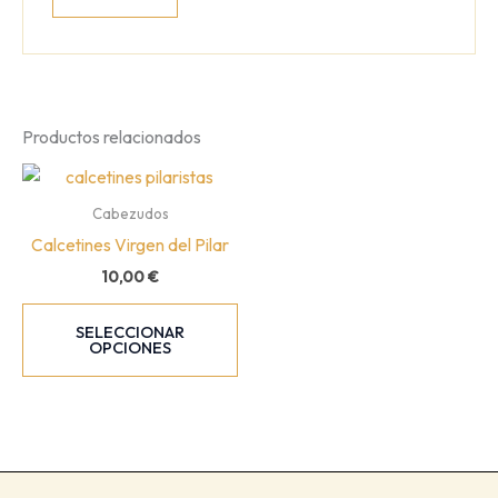
Productos relacionados
Cabezudos
Calcetines Virgen del Pilar
10,00
€
Este
SELECCIONAR
producto
OPCIONES
tiene
múltiples
variantes.
Las
opciones