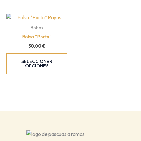
Bolsas
Bolsa “Porta”
30,00
€
Este
SELECCIONAR
producto
OPCIONES
tiene
múltiples
variantes.
Las
opciones
se
pueden
elegir
en
la