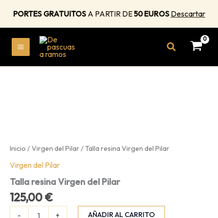
del
PORTES GRATUITOS
A PARTIR DE
50 EUROS
Descartar
Pilar
cantidad
Ir
Buscar
al
MAIN
contenido
MENU
Inicio
/
Virgen del Pilar
/ Talla resina Virgen del Pilar
Virgen del Pilar
Talla resina Virgen del Pilar
125,00
€
Talla
AÑADIR AL CARRITO
-
+