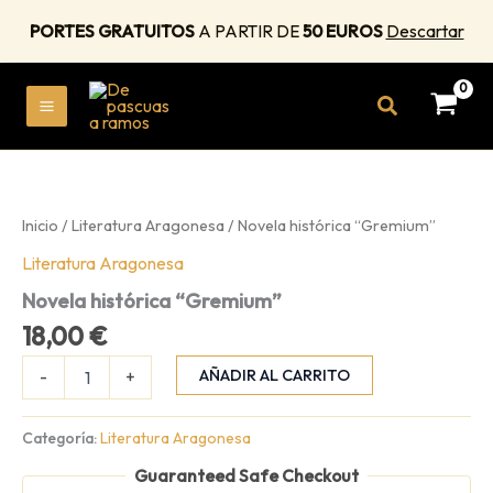
cantidad
PORTES GRATUITOS
A PARTIR DE
50 EUROS
Descartar
Ir
Buscar
al
MAIN
contenido
MENU
Inicio
/
Literatura Aragonesa
/ Novela histórica “Gremium”
Literatura Aragonesa
Novela histórica “Gremium”
18,00
€
Novela
AÑADIR AL CARRITO
-
+
histórica
“Gremium”
cantidad
Categoría:
Literatura Aragonesa
Guaranteed Safe Checkout