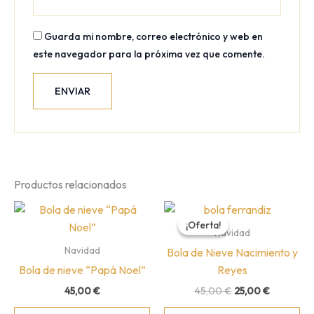
Guarda mi nombre, correo electrónico y web en
este navegador para la próxima vez que comente.
Productos relacionados
¡Oferta!
¡Oferta!
Navidad
Navidad
Bola de Nieve Nacimiento y
Bola de nieve “Papá Noel”
Reyes
El
El
45,00
€
45,00
€
25,00
€
precio
precio