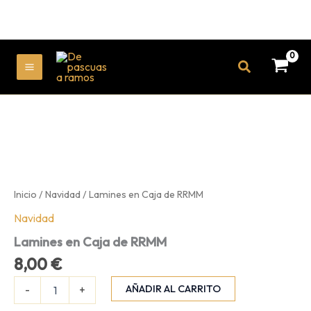
de
RRMM
cantidad
Ir
Buscar
al
MAIN
contenido
MENU
Inicio
/
Navidad
/ Lamines en Caja de RRMM
Navidad
Lamines en Caja de RRMM
8,00
€
Lamines
AÑADIR AL CARRITO
-
+
en
Caja