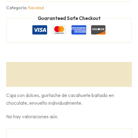
de
Categoría:
Navidad
RRMM
Guaranteed Safe Checkout
cantidad
Descripción
Valoraciones (0)
Caja con dulces, guirlache de cacahuete bañado en
chocolate, envuelto individualmente.
No hay valoraciones aún.