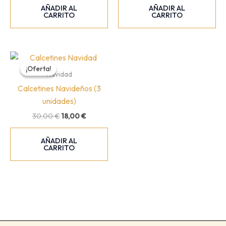
original
actual
AÑADIR AL
AÑADIR AL
era:
es:
CARRITO
CARRITO
45,00 €.
25,00 €.
¡Oferta!
¡Oferta!
Navidad
Calcetines Navideños (3
unidades)
El
El
30,00
€
18,00
€
precio
precio
original
actual
AÑADIR AL
era:
es:
CARRITO
30,00 €.
18,00 €.