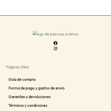
o
d
t
u
o
c
s
t
o
s
Páginas útiles
Guía de compra
Forma de pago y gastos de envío
Garantías y devoluciones
Términos y condiciones